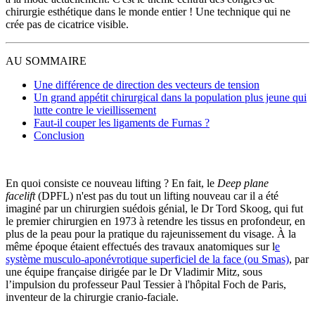
chirurgie esthétique dans le monde entier ! Une technique qui ne
crée pas de cicatrice visible.
AU SOMMAIRE
Une différence de direction des vecteurs de tension
Un grand appétit chirurgical dans la population plus jeune qui
lutte contre le vieillissement
Faut-il couper les ligaments de Furnas ?
Conclusion
En quoi consiste ce nouveau lifting ? En fait, le
Deep plane
facelift
(DPFL)
n'est pas du tout un lifting nouveau car il a été
imaginé par un chirurgien suédois génial, le Dr Tord Skoog, qui fut
le premier chirurgien en 1973 à retendre les tissus en profondeur, en
plus de la peau pour la pratique du rajeunissement du visage. À la
même époque étaient effectués des travaux anatomiques sur l
e
système musculo-aponévrotique superficiel de la face (ou Smas)
, par
une équipe française dirigée par le Dr Vladimir Mitz, sous
l’impulsion du professeur Paul Tessier à l'hôpital Foch de Paris,
inventeur de la chirurgie cranio-faciale.