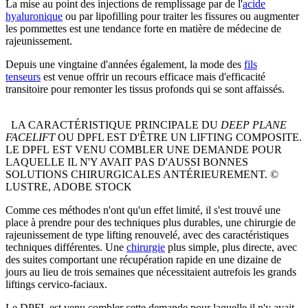
La mise au point des injections de remplissage par de l'
acide
hyaluronique
ou par lipofilling pour traiter les fissures ou augmenter
les pommettes est une tendance forte en matière de médecine de
rajeunissement.
Depuis une vingtaine d'années également, la mode des
fils
tenseurs
est venue offrir un recours efficace mais d'efficacité
transitoire pour remonter les tissus profonds qui se sont affaissés.
LA CARACTÉRISTIQUE PRINCIPALE DU
DEEP PLANE
FACELIFT
OU DPFL EST D'ÊTRE UN LIFTING COMPOSITE.
LE DPFL EST VENU COMBLER UNE DEMANDE POUR
LAQUELLE IL N'Y AVAIT PAS D'AUSSI BONNES
SOLUTIONS CHIRURGICALES ANTÉRIEUREMENT. ©
LUSTRE, ADOBE STOCK
Comme ces méthodes n'ont qu'un effet limité, il s'est trouvé une
place à prendre pour des techniques plus durables, une chirurgie de
rajeunissement de type lifting renouvelé, avec des caractéristiques
techniques différentes. Une
chirurgie
plus simple, plus directe, avec
des suites comportant une récupération rapide en une dizaine de
jours au lieu de trois semaines que nécessitaient autrefois les grands
liftings cervico-faciaux.
Le DPFL est venu combler cette demande pour laquelle il n'y avait