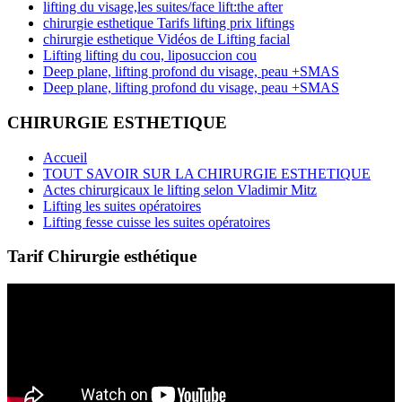
lifting du visage,les suites/face lift:the after
chirurgie esthetique Tarifs lifting prix liftings
chirurgie esthetique Vidéos de Lifting facial
Lifting lifting du cou, liposuccion cou
Deep plane, lifting profond du visage, peau +SMAS
Deep plane, lifting profond du visage, peau +SMAS
CHIRURGIE ESTHETIQUE
Accueil
TOUT SAVOIR SUR LA CHIRURGIE ESTHETIQUE
Actes chirurgicaux le lifting selon Vladimir Mitz
Lifting les suites opératoires
Lifting fesse cuisse les suites opératoires
Tarif Chirurgie esthétique