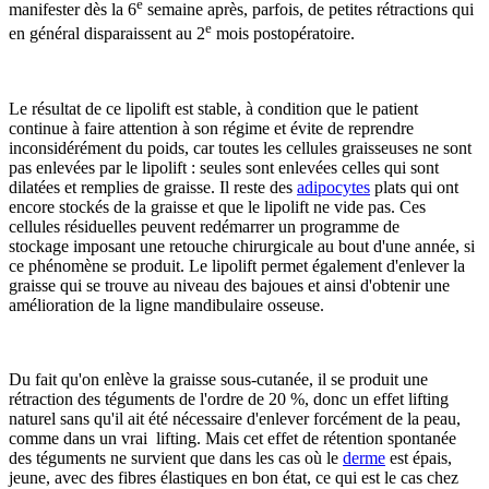
e
manifester dès la 6
semaine après, parfois, de petites rétractions qui
e
en général disparaissent au 2
mois postopératoire.
Le résultat de ce lipolift est stable, à condition que le patient
continue à faire attention à son régime et évite de reprendre
inconsidérément du poids, car toutes les cellules graisseuses ne sont
pas enlevées par le lipolift : seules sont enlevées celles qui sont
dilatées et remplies de graisse. Il reste des
adipocytes
plats qui ont
encore stockés de la graisse et que le lipolift ne vide pas. Ces
cellules résiduelles peuvent redémarrer un programme de
stockage imposant une retouche chirurgicale au bout d'une année, si
ce phénomène se produit. Le lipolift permet également d'enlever la
graisse qui se trouve au niveau des bajoues et ainsi d'obtenir une
amélioration de la ligne mandibulaire osseuse.
Du fait qu'on enlève la graisse sous-cutanée, il se produit une
rétraction des téguments de l'ordre de 20 %, donc un effet lifting
naturel sans qu'il ait été nécessaire d'enlever forcément de la peau,
comme dans un vrai lifting. Mais cet effet de rétention spontanée
des téguments ne survient que dans les cas où le
derme
est épais,
jeune, avec des fibres élastiques en bon état, ce qui est le cas chez