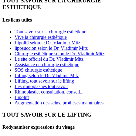
TOUT SAVOIR SUR LA CHIRURGIE
ESTHETIQUE
Les liens utiles
Tout savoir sur la chirurgie esthétique
Vive la chirurgie esthétique
Lipolift selon le Dr. Vladimir Mitz
liposuccion selon le Dr. Vladimir Mitz
Chirurgie esthétique selon le Dr. Vladimir Mitz
Le site officiel du Dr. Vladimir Mitz
Assistance en chirurgie esthétique
SOS chirurgie esthétique
Lifting selon le Dr. Vladimir Mitz
Lifting, tout savoir sur le lifting
Les rhinoplasties tout savoir
Rhinoplastie, consultation, conseil...
Lipolift
Augmentation des seins, prothèses mammaires
TOUT SAVOIR SUR LE LIFTING
Redynamiser expressions du visage