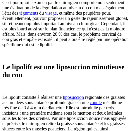
C'est pourquoi l'examen par le chirurgien comporte non seulement
une évaluation de la dégradation au niveau du cou mais également
l'état des
téguments
du
visage
, et même des paupières pour,
éventuellement, pouvoir proposer un geste de rajeunissement global,
sûr et beaucoup plus important au niveau chirurgical. Cependant, il
est plus lourd aussi sur le plan financier, ce qui n'est pas la moindre
affaire. Mais, dans environ 20 % des cas, le problème cervical de
cou gras et empâté est isolé ; il peut alors être réglé par une opération
spécifique qui est le lipolift
.
Le lipolift est une liposuccion minutieuse
du cou
Le lipolift consiste à réaliser une
liposuccion
régionale des graisses
accumulées sous-cutanée profonde grâce à une
canule
métallique
très fine de 3 à 4 mm de diamètre. Elle est introduite par trois
incisions : une première médiane sous le menton et deux latérales
sous les lobes des oreilles. Par une liposuccion douce mais appuyée
et précise, le chirurgien retire la graisse sous-cutanée et les graisses
situées entre les muscles peauciers. La région qui est ainsi